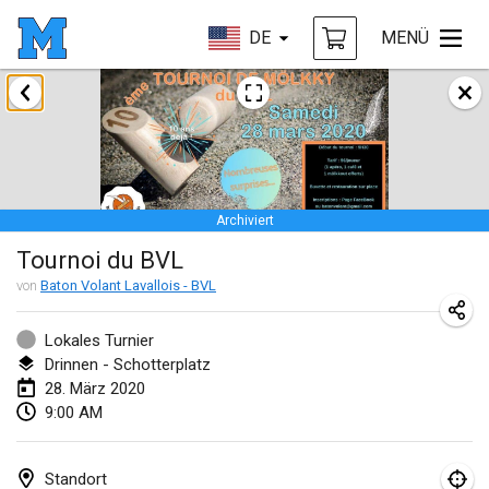
DE
MENÜ
Januar 2020
New Year's Throw Mölkky
1. Jan. 2020
|
Tschechische Republik
Archiviert
Tournoi Mixte ASPTTOM
Tournoi du BVL
11. Jan. 2020
|
Frankreich
von
Baton Volant Lavallois - BVL
Morukku tama League
12. Jan. 2020
|
Japan
Lokales Turnier
Drinnen - Schotterplatz
Ystävyysturnaus
28. März 2020
9:00 AM
18. Jan. 2020
|
Finnland
Individuel du Garo
Standort