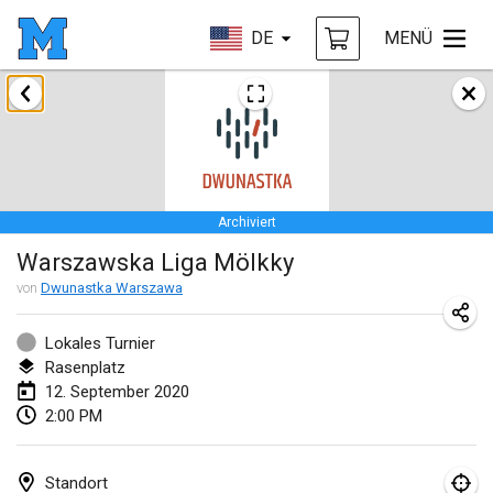
DE
MENÜ
Januar 2020
New Year's Throw Mölkky
1. Jan. 2020
|
Tschechische Republik
Archiviert
Tournoi Mixte ASPTTOM
Warszawska Liga Mölkky
11. Jan. 2020
|
Frankreich
von
Dwunastka Warszawa
Morukku tama League
12. Jan. 2020
|
Japan
Lokales Turnier
Rasenplatz
Ystävyysturnaus
12. September 2020
2:00 PM
18. Jan. 2020
|
Finnland
Individuel du Garo
Standort