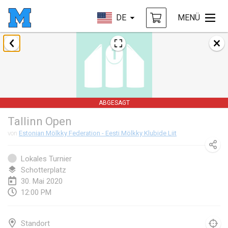
DE
MENÜ
Januar 2020
New Year's Throw Mölkky
1. Jan. 2020
|
Tschechische Republik
ABGESAGT
Tournoi Mixte ASPTTOM
Tallinn Open
11. Jan. 2020
|
Frankreich
von
Estonian Mölkky Federation - Eesti Mölkky Klubide Liit
Morukku tama League
12. Jan. 2020
|
Japan
Lokales Turnier
Schotterplatz
Ystävyysturnaus
30. Mai 2020
12:00 PM
18. Jan. 2020
|
Finnland
Individuel du Garo
Standort