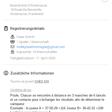
19. Jan. 2020
|
Frankreich
Boulodrome D'Annemasse
18 Route De Bonneville
Tournoi d'Hiver
Annemasse
,
Frankreich
25. Jan. 2020
|
Frankreich
Registrierungsdetails
Tournoi de Mölkky - Lesfous Dubâtonvaigeois
25. Jan. 2020
|
Frankreich
Freier Eintritt
1 Spieler / Mannschaft
molkkylacetmontagne@gmail.com
Februar 2020
Kapazität: 16 Mannschaften
11. April 2020
Fälligkeitsdatum
:
Open de l'Ourse
1. Feb. 2020
|
Belgien
Zusätzliche Informationen
Möl'Krêpes
Tournoi se jouant
CHEZ SOI
1. Feb. 2020
|
Frankreich
Système de jeu
Poule, Chacun se rencontre à distance en 3 manches de 6 lancés
Liekki Cup
Liste anzeigen
et se contacte pour s’échanger les résultats afin de déterminer le
1. Feb. 2020
|
Finnland
vainqueur.
Exemple : le joueur A = 37-50-29 =116 Joueur B= 36-42-31 =109
166
Turnieren angezeigt
Kuratiert von
Mölkk Your World