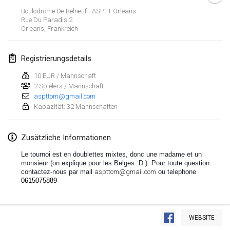
19. Jan. 2020
|
Frankreich
Boulodrome De Belneuf - ASPTT Orleans
Rue Du Paradis
2
Tournoi d'Hiver
Orleans
,
Frankreich
25. Jan. 2020
|
Frankreich
Registrierungsdetails
Tournoi de Mölkky - Lesfous Dubâtonvaigeois
25. Jan. 2020
|
Frankreich
10 EUR / Mannschaft
2 Spielers / Mannschaft
aspttom@gmail.com
Februar 2020
Kapazität: 32 Mannschaften
Open de l'Ourse
Zusätzliche Informationen
1. Feb. 2020
|
Belgien
Le tournoi est en doublettes mixtes, donc une madame et un 
Möl'Krêpes
monsieur (on explique pour les Belges :D ). Pour toute question 
contactez-nous par mail 
aspttom@gmail.com
 ou telephone
1. Feb. 2020
|
Frankreich
0615075889
Liekki Cup
Liste anzeigen
1. Feb. 2020
|
Finnland
WEBSITE
166
Turnieren angezeigt
Kuratiert von
Mölkk Your World