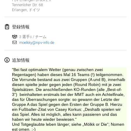
Tennenloher Str. 68
Erlangen
,
ドイツ
登録情報
3 選手s / チーム
moelkky@npv-info.de
追加情報
"Bei fast optimalem Wetter (genau zwischen zwei
Regentagen) haben dieses Mal 16 Teams (!) teilgenommen.
Die Vorrunde bestand aus zwei Gruppen (A und B), innerhalb
diesen spielte jeder gegen jeden (Round Robin) mit je zwei
Spielsätzen. Die anschließenden KO-Runden (alle „Best-of-
3“) beinhalteten erstmals bei der MMT auch ein Achtelfinale,
das für Überraschungen sorgte: so gewann der Letzte der
Gruppe A das Spiel gegen den Ersten der Gruppe B. Hierzu
ein Fußballer-Zitat von Casey Korkus: „Deshalb spielen wir
das Spiel. Alles ist möglich, alles kann passieren und das
リストを表示
haben wir heute wieder bewiesen.“
Und Totgeglaubte leben länger; siehe „Mölkk or Die“; Nomen
表示中
3
トーナメント
est omen. ;-)
監修:
Mölkk Your World