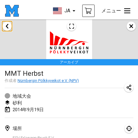
JA
メニュー
2014年1月
Tournoi d'Hiver
2014年1月31日
|
フランス
アーカイブ
2014年3月
MMT Herbst
EM Indoor - European Championships
作成者
Nürnbergin Pölkkyveikot e.V. (NPV)
2014年3月7日
|
エストニア
地域大会
砂利
2014年9月
2014年9月19日
MIM - Masters Individuels de Mölkky
2014年9月20日
|
フランス
場所
FSV Erlangen-Bruck E.V.