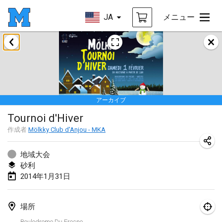
JA
メニュー
2014年1月
Tournoi d'Hiver
2014年1月31日
|
フランス
アーカイブ
2014年3月
Tournoi d'Hiver
EM Indoor - European Championships
作成者
Mölkky Club d'Anjou - MKA
2014年3月7日
|
エストニア
地域大会
砂利
2014年9月
2014年1月31日
MIM - Masters Individuels de Mölkky
2014年9月20日
|
フランス
場所
Boulodrome Du Fresne