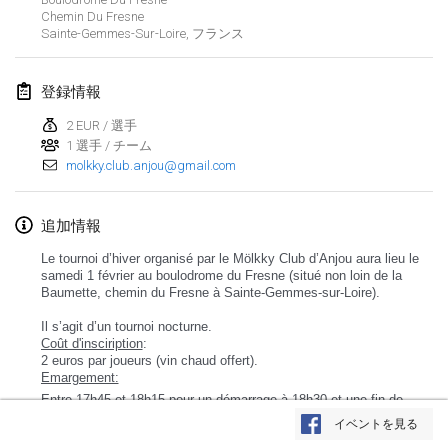
Chemin Du Fresne
Sainte-Gemmes-Sur-Loire
,
フランス
登録情報
2 EUR / 選手
1 選手 / チーム
molkky.club.anjou@gmail.com
追加情報
Le tournoi d’hiver organisé par le Mölkky Club d’Anjou aura lieu le
samedi 1 février au boulodrome du Fresne (situé non loin de la
Baumette, chemin du Fresne à Sainte-Gemmes-sur-Loire).
Il s’agit d’un tournoi nocturne.
Coût d'insciription
:
2 euros par joueurs (vin chaud offert).
Emargement:
リストを表示
Entre 17h45 et 18h15 pour un démarrage à 18h30 et une fin de
tournoi vers 1h du matin.
イベントを見る
Lieu:
表示中
3
トーナメント
監修:
Mölkk Your World