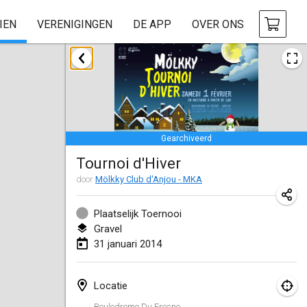
IEN
VERENIGINGEN
DE APP
OVER ONS
januari 2014
Tournoi d'Hiver
31 jan. 2014
|
Frankrijk
Gearchiveerd
maart 2014
Tournoi d'Hiver
EM Indoor - European Championships
door
Mölkky Club d'Anjou - MKA
7 mrt. 2014
|
Estland
Plaatselijk Toernooi
Gravel
september 2014
31 januari 2014
MIM - Masters Individuels de Mölkky
20 sep. 2014
|
Frankrijk
Locatie
Boulodrome Du Fresne