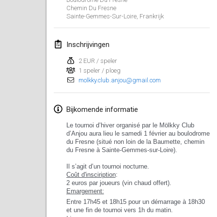
Chemin Du Fresne
Sainte-Gemmes-Sur-Loire
,
Frankrijk
Inschrijvingen
2 EUR / speler
1 speler / ploeg
molkky.club.anjou@gmail.com
Bijkomende informatie
Le tournoi d’hiver organisé par le Mölkky Club
d’Anjou aura lieu le samedi 1 février au boulodrome
du Fresne (situé non loin de la Baumette, chemin
du Fresne à Sainte-Gemmes-sur-Loire).
Il s’agit d’un tournoi nocturne.
Coût d'insciription
:
2 euros par joueurs (vin chaud offert).
Emargement:
Entre 17h45 et 18h15 pour un démarrage à 18h30
et une fin de tournoi vers 1h du matin.