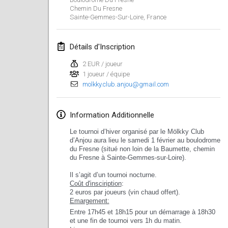
Chemin Du Fresne
Sainte-Gemmes-Sur-Loire
,
France
Détails d'Inscription
2 EUR / joueur
1 joueur / équipe
molkky.club.anjou@gmail.com
Information Additionnelle
Le tournoi d’hiver organisé par le Mölkky Club
d’Anjou aura lieu le samedi 1 février au boulodrome
du Fresne (situé non loin de la Baumette, chemin
du Fresne à Sainte-Gemmes-sur-Loire).
Il s’agit d’un tournoi nocturne.
Coût d'insciription
:
2 euros par joueurs (vin chaud offert).
Emargement:
Entre 17h45 et 18h15 pour un démarrage à 18h30
et une fin de tournoi vers 1h du matin.