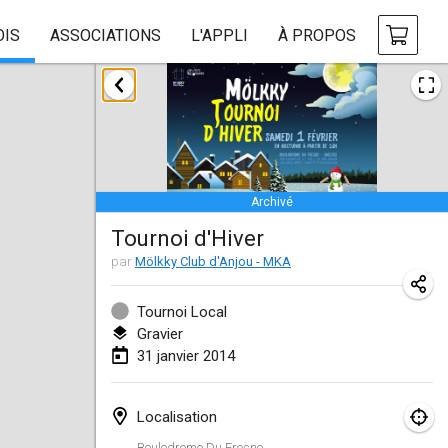
OIS
ASSOCIATIONS
L'APPLI
À PROPOS
janvier 2014
Tournoi d'Hiver
31 janv. 2014
|
France
Archivé
mars 2014
Tournoi d'Hiver
EM Indoor - European Championships
par
Mölkky Club d'Anjou - MKA
7 mars 2014
|
Estonie
Tournoi Local
Gravier
septembre 2014
31 janvier 2014
MIM - Masters Individuels de Mölkky
20 sept. 2014
|
France
Localisation
Boulodrome Du Fresne