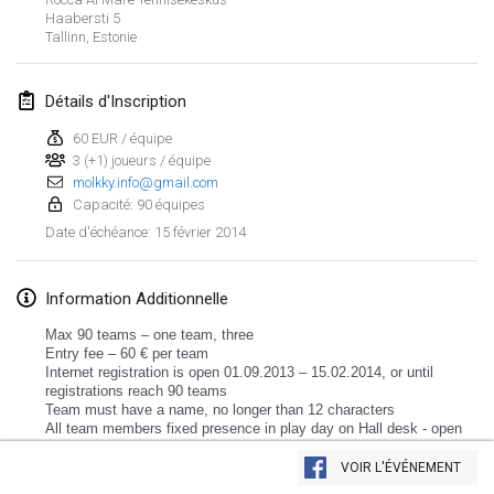
Haabersti
5
Tallinn
,
Estonie
Détails d'Inscription
60 EUR / équipe
3 (+1) joueurs / équipe
molkky.info@gmail.com
Capacité: 90 équipes
15 février 2014
Date d'échéance
:
Information Additionnelle
Max 90 teams – one team, three
Entry fee – 60 € per team
Internet registration is open 01.09.2013 – 15.02.2014, or until
registrations reach 90 teams
Team must have a name, no longer than 12 characters
All team members fixed presence in play day on Hall desk - open
Afficher la liste
from 09.30.
Tournament starts at 11.00.
VOIR L'ÉVÉNEMENT
Montrant
3
tournois
Lunch – after first subgroup games ends
Maintenu par
Mölkk Your World