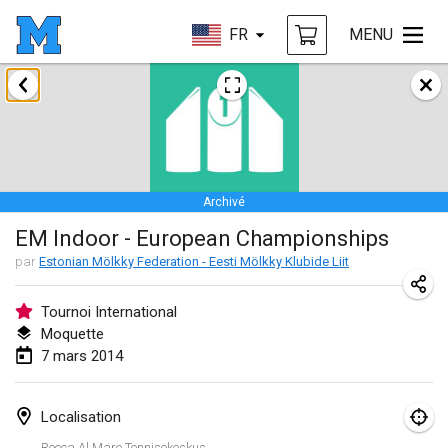
FR
MENU
janvier 2014
Tournoi d'Hiver
31 janv. 2014
|
France
Archivé
mars 2014
EM Indoor - European Championships
EM Indoor - European Championships
par
Estonian Mölkky Federation - Eesti Mölkky Klubide Liit
7 mars 2014
|
Estonie
Tournoi International
Moquette
septembre 2014
7 mars 2014
MIM - Masters Individuels de Mölkky
20 sept. 2014
|
France
Localisation
Rocca Al Mare Tennisekeskus