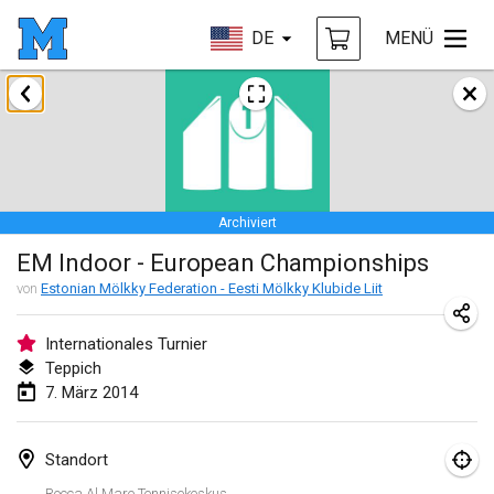
DE
MENÜ
Januar 2014
Tournoi d'Hiver
31. Jan. 2014
|
Frankreich
Archiviert
März 2014
EM Indoor - European Championships
EM Indoor - European Championships
von
Estonian Mölkky Federation - Eesti Mölkky Klubide Liit
7. März 2014
|
Estland
Internationales Turnier
Teppich
September 2014
7. März 2014
MIM - Masters Individuels de Mölkky
20. Sept. 2014
|
Frankreich
Standort
Rocca Al Mare Tennisekeskus