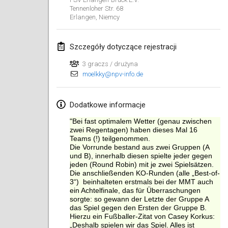
Tennenloher Str. 68
Erlangen
,
Niemcy
Szczegóły dotyczące rejestracji
3 graczs / drużyna
moelkky@npv-info.de
Dodatkowe informacje
"Bei fast optimalem Wetter (genau zwischen
zwei Regentagen) haben dieses Mal 16
Teams (!) teilgenommen.
Die Vorrunde bestand aus zwei Gruppen (A
und B), innerhalb diesen spielte jeder gegen
jeden (Round Robin) mit je zwei Spielsätzen.
Die anschließenden KO-Runden (alle „Best-of-
3“) beinhalteten erstmals bei der MMT auch
ein Achtelfinale, das für Überraschungen
sorgte: so gewann der Letzte der Gruppe A
das Spiel gegen den Ersten der Gruppe B.
Hierzu ein Fußballer-Zitat von Casey Korkus:
„Deshalb spielen wir das Spiel. Alles ist