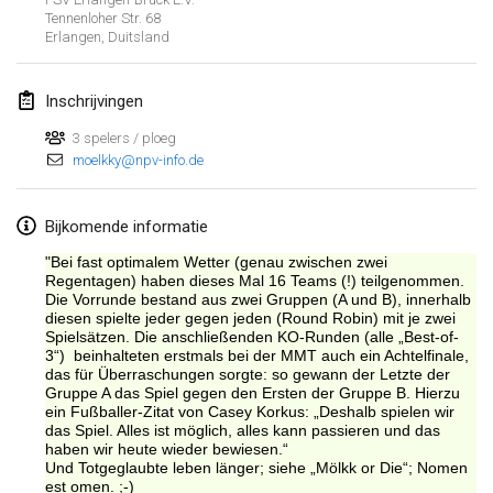
Tennenloher Str. 68
Erlangen
,
Duitsland
Inschrijvingen
3 spelers / ploeg
moelkky@npv-info.de
Bijkomende informatie
"Bei fast optimalem Wetter (genau zwischen zwei
Regentagen) haben dieses Mal 16 Teams (!) teilgenommen.
Die Vorrunde bestand aus zwei Gruppen (A und B), innerhalb
diesen spielte jeder gegen jeden (Round Robin) mit je zwei
Spielsätzen. Die anschließenden KO-Runden (alle „Best-of-
3“) beinhalteten erstmals bei der MMT auch ein Achtelfinale,
das für Überraschungen sorgte: so gewann der Letzte der
Gruppe A das Spiel gegen den Ersten der Gruppe B. Hierzu
ein Fußballer-Zitat von Casey Korkus: „Deshalb spielen wir
das Spiel. Alles ist möglich, alles kann passieren und das
Weergave lijst
haben wir heute wieder bewiesen.“
Und Totgeglaubte leben länger; siehe „Mölkk or Die“; Nomen
3
tornooien weergegeven
est omen. ;-)
Samengesteld door
Mölkk Your World