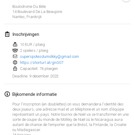
29 jan. 2023
|
Verenigde Staten
Boulodrome Du Bèle
14 Boulevard De La Beaujoire
Nantes
,
Frankrijk
februari 2023
Open Grégorien
Inschrijvingen
4 feb. 2023
|
Frankrijk
10 EUR / ploeg
2 spelers / ploeg
SingeliDuppeli
superspotesdumolkky@gmail.com
4 feb. 2023
|
Finland
https://shorturl.at/gnG07
Capaciteit: 76 ploegen
SM HalliMölkky - Finnish Championship
9 december 2023
Deadline
:
11 feb. 2023
|
Finland
Bijkomende informatie
Indoor de la CASAS
18 feb. 2023
|
Frankrijk
Pour l'inscription (en doublettes) on vous demandera l'identité des
deux joueurs, une adresse mail et un téléphone et un nom d'équipe
représentant un pays. Notre tournoi de Noël va se transformer en une
Faschings-Mölkky
Weergave lijst
sorte de coupe du monde de Mölkky de Noël où le Nicaragua aura
19 feb. 2023
|
Duitsland
autant de chance de l'emporter que la Brésil, la Finlande, la Croatie
ou Madagascar.
243
tornooien weergegeven
Samengesteld door
Mölkk Your World
16 terrains