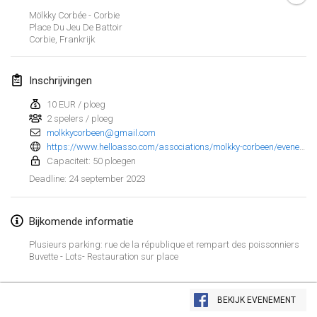
29 jan. 2023
|
Verenigde Staten
Mölkky Corbée - Corbie
Place Du Jeu De Battoir
Corbie
,
Frankrijk
februari 2023
Open Grégorien
Inschrijvingen
4 feb. 2023
|
Frankrijk
10 EUR / ploeg
2 spelers / ploeg
SingeliDuppeli
molkkycorbeen@gmail.com
4 feb. 2023
|
Finland
https://www.helloasso.com/associations/molkky-corbeen/evenements/open-des-hauts-de-france-inscriptions-doublettes/
Capaciteit: 50 ploegen
SM HalliMölkky - Finnish Championship
24 september 2023
Deadline
:
11 feb. 2023
|
Finland
Bijkomende informatie
Indoor de la CASAS
18 feb. 2023
|
Frankrijk
Plusieurs parking: rue de la république et rempart des poissonniers
Buvette - Lots- Restauration sur place
Faschings-Mölkky
Weergave lijst
19 feb. 2023
|
Duitsland
BEKIJK EVENEMENT
243
tornooien weergegeven
Samengesteld door
Mölkk Your World