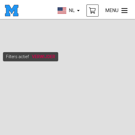
NL
MENU
Filters actief
VERWIJDER