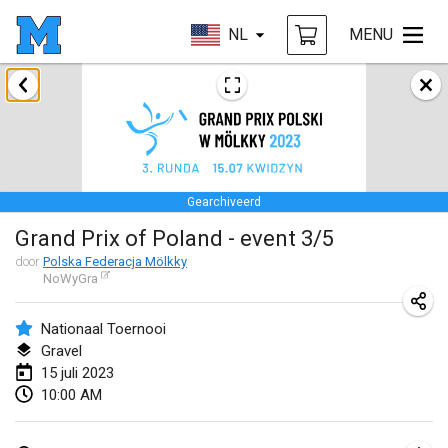
NL
MENU
januari 2023
LE Tournoi de Noël
14 jan. 2023
|
Frankrijk
Gearchiveerd
Indoor Polish Championship - Halowe Mistrzostwa Polski w Mölkky
Grand Prix of Poland - event 3/5
14 jan. 2023
|
Polen
door
Polska Federacja Mölkky
NoWyGra
Tournoi Mixte ASPTTOM
21 jan. 2023
|
Frankrijk
Nationaal Toernooi
Gravel
Tournoi de Mölkky - Lesfous Dubâtonvaigeois
15 juli 2023
28 jan. 2023
|
Frankrijk
10:00 AM
US Mölkky Winter