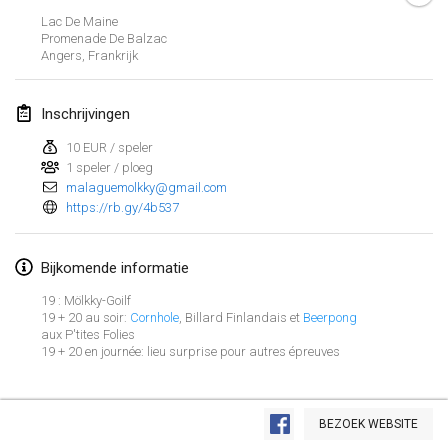
29 jan. 2023
|
Verenigde Staten
Lac De Maine
Promenade De Balzac
Angers
,
Frankrijk
februari 2023
Open Grégorien
Inschrijvingen
4 feb. 2023
|
Frankrijk
10 EUR / speler
1 speler / ploeg
SingeliDuppeli
malaguemolkky@gmail.com
4 feb. 2023
|
Finland
https://rb.gy/4b537
SM HalliMölkky - Finnish Championship
Bijkomende informatie
11 feb. 2023
|
Finland
19 : Mölkky-Goilf
Indoor de la CASAS
19 + 20 au soir:
Cornhole
, Billard Finlandais et
Beerpong
aux P'tites Folies
18 feb. 2023
|
Frankrijk
19 + 20 en journée: lieu surprise pour autres épreuves
Faschings-Mölkky
Weergave lijst
19 feb. 2023
|
Duitsland
BEZOEK WEBSITE
243
tornooien weergegeven
Samengesteld door
Mölkk Your World