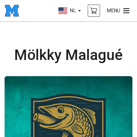
NL
MENU
Mölkky Malagué