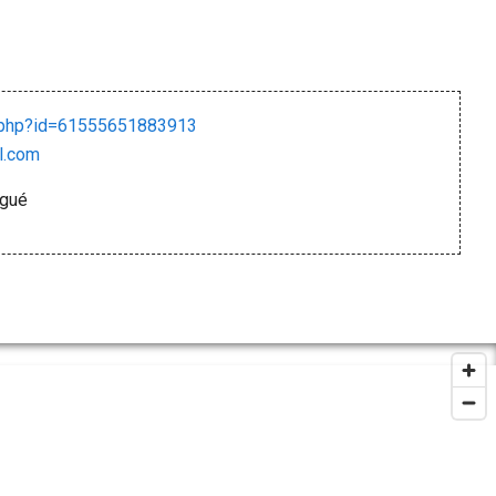
e.php?id=61555651883913
l.com
agué