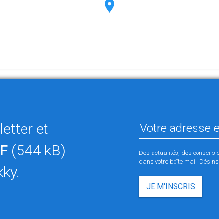
etter et
F
(544 kB)
Des actualités, des conseils 
dans votre boîte mail. Désinsc
kky.
JE M'INSCRIS