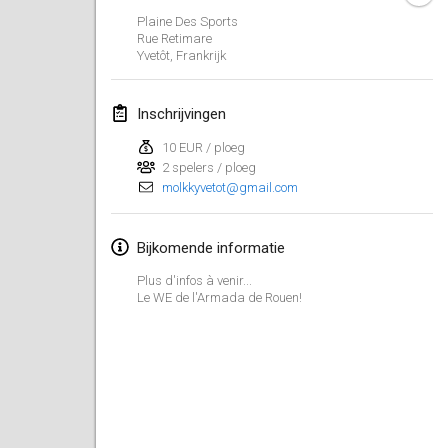
29 jan. 2023
|
Verenigde Staten
Plaine Des Sports
Rue Retimare
Yvetôt
,
Frankrijk
februari 2023
Open Grégorien
Inschrijvingen
4 feb. 2023
|
Frankrijk
10 EUR / ploeg
2 spelers / ploeg
SingeliDuppeli
molkkyvetot@gmail.com
4 feb. 2023
|
Finland
SM HalliMölkky - Finnish Championship
Bijkomende informatie
11 feb. 2023
|
Finland
Plus d'infos à venir...
Le WE de l'Armada de Rouen!
Indoor de la CASAS
18 feb. 2023
|
Frankrijk
Faschings-Mölkky
19 feb. 2023
|
Duitsland