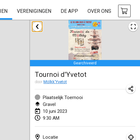
IEN
VERENIGINGEN
DE APP
OVER ONS
januari 2023
LE Tournoi de Noël
14 jan. 2023
|
Frankrijk
Gearchiveerd
Indoor Polish Championship - Halowe Mistrzostwa Polski w Mölkky
Tournoi d'Yvetot
14 jan. 2023
|
Polen
door
Mölkk'Yvetot
Tournoi Mixte ASPTTOM
21 jan. 2023
|
Frankrijk
Plaatselijk Toernooi
Gravel
Tournoi de Mölkky - Lesfous Dubâtonvaigeois
10 juni 2023
9:30 AM
28 jan. 2023
|
Frankrijk
US Mölkky Winter
Locatie