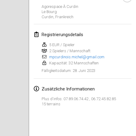
29. Jan. 2023
|
Vereinigte Staaten
Agorespace À Curdin
Le Bourg
Curdin
,
Frankreich
Februar 2023
Open Grégorien
Registrierungsdetails
4. Feb. 2023
|
Frankreich
5 EUR / Spieler
2 Spielers / Mannschaft
SingeliDuppeli
mpcurdinois.michel@gmail.com
4. Feb. 2023
|
Finnland
Kapazität: 32 Mannschaften
28. Juni 2023
Fälligkeitsdatum
:
SM HalliMölkky - Finnish Championship
11. Feb. 2023
|
Finnland
Zusätzliche Informationen
Indoor de la CASAS
Plus d'infos: 07.89.06.74.42 , 06.72.45.82.85
18. Feb. 2023
|
Frankreich
15 terrains
Faschings-Mölkky
19. Feb. 2023
|
Deutschland