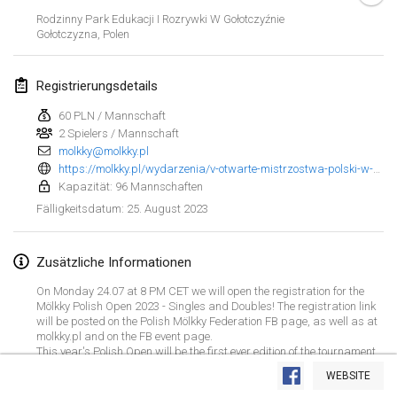
29. Jan. 2023
|
Vereinigte Staaten
Rodzinny Park Edukacji I Rozrywki W Gołotczyźnie
Gołotczyzna
,
Polen
Februar 2023
Registrierungsdetails
Open Grégorien
4. Feb. 2023
|
Frankreich
60 PLN / Mannschaft
2 Spielers / Mannschaft
molkky@molkky.pl
SingeliDuppeli
https://molkky.pl/wydarzenia/v-otwarte-mistrzostwa-polski-w-molkky/
4. Feb. 2023
|
Finnland
Kapazität: 96 Mannschaften
25. August 2023
Fälligkeitsdatum
:
SM HalliMölkky - Finnish Championship
11. Feb. 2023
|
Finnland
Zusätzliche Informationen
Indoor de la CASAS
On Monday 24.07 at 8 PM CET we will open the registration for the
18. Feb. 2023
|
Frankreich
Mölkky Polish Open 2023 - Singles and Doubles! The registration link
will be posted on the Polish Mölkky Federation FB page, as well as at
molkky.pl and on the FB event page.
Faschings-Mölkky
Liste anzeigen
This year's Polish Open will be the first ever edition of the tournament
19. Feb. 2023
|
Deutschland
to be played on grit fields! We will play in Gołotczyzna, located in
WEBSITE
central Poland, about 1.5 h by car or train from Warsaw.
243
Turnieren angezeigt
Kuratiert von
Mölkk Your World
Singles tournament: 2.09 (with a possible extension to 3.09 morning),