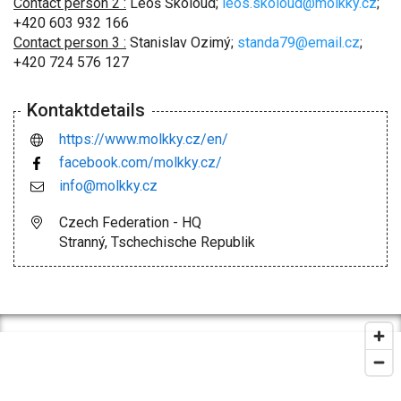
Contact person 2 :
Leoš Školoud;
leos.skoloud@molkky.cz
;
+420 603 932 166
Contact person 3 :
Stanislav Ozimý;
standa79@email.cz
;
+420 724 576 127
Kontaktdetails
https://www.molkky.cz/en/
facebook.com/molkky.cz/
info@molkky.cz
Czech Federation - HQ
Stranný, Tschechische Republik