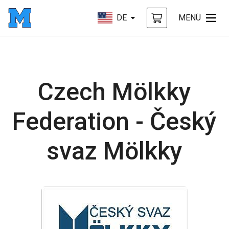
DE
MENÜ
Czech Mölkky
Federation - Český
svaz Mölkky