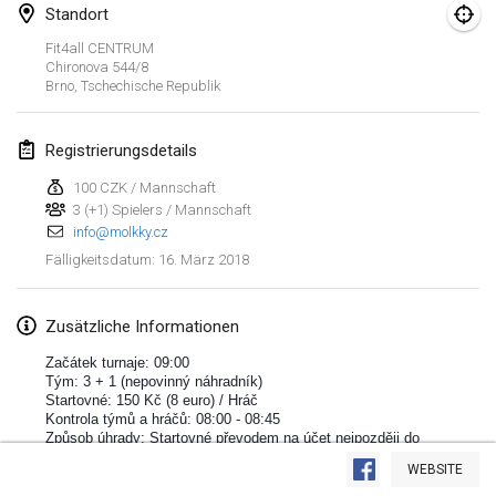
Standort
Lumi Mölkky
Fit4all CENTRUM
3. Feb. 2018
|
Finnland
Chironova
544/8
Brno
,
Tschechische Republik
Tournoi de la St Valentin
10. Feb. 2018
|
Frankreich
Registrierungsdetails
100 CZK / Mannschaft
Faschings-Mölkky
3 (+1) Spielers / Mannschaft
11. Feb. 2018
|
Deutschland
info@molkky.cz
16. März 2018
Fälligkeitsdatum
:
Rakovnické mölkkování
24. Feb. 2018
|
Tschechische Republik
Zusätzliche Informationen
SM HalliMölkky - Finnish Championship
Začátek turnaje: 09:00
24. Feb. 2018
|
Finnland
Tým: 3 + 1 (nepovinný náhradník)
Startovné: 150 Kč (8 euro) / Hráč
Kontrola týmů a hráčů: 08:00 - 08:45
Tournoi de l'ASSER
Liste anzeigen
Způsob úhrady: Startovné převodem na účet nejpozději do
4. 4. 2018 (Možno uhradit startovné při registraci)
24. Feb. 2018
|
Frankreich
WEBSITE
243
Turnieren angezeigt
Kuratiert von
Mölkk Your World