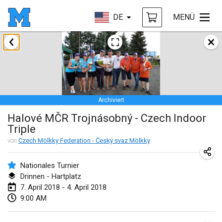
DE
MENÜ
Januar 2018
Open des rois de Mölkky
21. Jan. 2018
|
Frankreich
Archiviert
Individuel du Garo
Halové MČR Trojnásobný - Czech Indoor
21. Jan. 2018
|
Frankreich
Triple
Tournoi d'Hiver
von
Czech Mölkky Federation - Český svaz Mölkky
27. Jan. 2018
|
Frankreich
Nationales Turnier
Tournoi de Mölkky - Lesfous Dubâtonvaigeois
Drinnen - Hartplatz
7. April 2018 - 4. April 2018
27. Jan. 2018
|
Frankreich
9:00 AM
Februar 2018