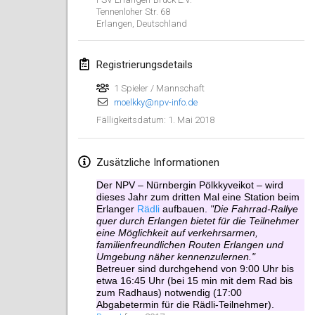
Tennenloher Str. 68
Lumi Mölkky
Erlangen
,
Deutschland
3. Feb. 2018
|
Finnland
Registrierungsdetails
Tournoi de la St Valentin
10. Feb. 2018
|
Frankreich
1 Spieler / Mannschaft
moelkky@npv-info.de
1. Mai 2018
Fälligkeitsdatum
:
Faschings-Mölkky
11. Feb. 2018
|
Deutschland
Zusätzliche Informationen
Rakovnické mölkkování
Der NPV – Nürnbergin Pölkkyveikot – wird
24. Feb. 2018
|
Tschechische
dieses Jahr zum dritten Mal eine Station beim
Republik
Erlanger
Rädli
aufbauen.
"Die Fahrrad-Rallye
quer durch Erlangen bietet für die Teilnehmer
eine Möglichkeit auf verkehrsarmen,
SM HalliMölkky - Finnish Championship
familienfreundlichen Routen Erlangen und
24. Feb. 2018
|
Finnland
Umgebung näher kennenzulernen."
Betreuer sind durchgehend von 9:00 Uhr bis
etwa 16:45 Uhr (bei 15 min mit dem Rad bis
Tournoi de l'ASSER
zum Radhaus) notwendig (17:00
Abgabetermin für die Rädli-Teilnehmer).
24. Feb. 2018
|
Frankreich