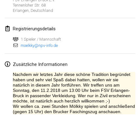
Tennenloher Str. 68
Lumi Mölkky
Erlangen
,
Deutschland
3. Feb. 2018
|
Finnland
Registrierungsdetails
Tournoi de la St Valentin
10. Feb. 2018
|
Frankreich
1 Spieler / Mannschaft
moelkky@npv-info.de
Faschings-Mölkky
11. Feb. 2018
|
Deutschland
Zusätzliche Informationen
Nachdem wir letztes Jahr diese schöne Tradition begründet
Rakovnické mölkkování
haben und sehr viel Spaß dabei hatten, wollen wir sie
24. Feb. 2018
|
Tschechische Republik
natürlich in diesem Jahr fortführen. Wir treffen uns am
Sonntag, den 11.2.2018 um 13:00 Uhr beim FSV Erlangen-
Bruck in passender Verkleidung. Wer nur in Zivil erscheinen
SM HalliMölkky - Finnish Championship
möchte, ist natürlich auch herzlich willkommen ;-)
Wir wollen ca. zwei Stunden Mölkky spielen und anschließend
24. Feb. 2018
|
Finnland
(gegen 15 Uhr) den Brucker Faschingszug anschauen.
Tournoi de l'ASSER
Liste anzeigen
24. Feb. 2018
|
Frankreich
243
Turnieren angezeigt
Kuratiert von
Mölkk Your World