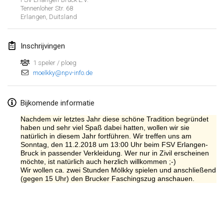
Tennenloher Str. 68
Lumi Mölkky
Erlangen
,
Duitsland
3 feb. 2018
|
Finland
Inschrijvingen
Tournoi de la St Valentin
10 feb. 2018
|
Frankrijk
1 speler / ploeg
moelkky@npv-info.de
Faschings-Mölkky
11 feb. 2018
|
Duitsland
Bijkomende informatie
Nachdem wir letztes Jahr diese schöne Tradition begründet
Rakovnické mölkkování
haben und sehr viel Spaß dabei hatten, wollen wir sie
24 feb. 2018
|
Tsjechië
natürlich in diesem Jahr fortführen. Wir treffen uns am
Sonntag, den 11.2.2018 um 13:00 Uhr beim FSV Erlangen-
Bruck in passender Verkleidung. Wer nur in Zivil erscheinen
SM HalliMölkky - Finnish Championship
möchte, ist natürlich auch herzlich willkommen ;-)
Wir wollen ca. zwei Stunden Mölkky spielen und anschließend
24 feb. 2018
|
Finland
(gegen 15 Uhr) den Brucker Faschingszug anschauen.
Tournoi de l'ASSER
Weergave lijst
24 feb. 2018
|
Frankrijk
243
tornooien weergegeven
Samengesteld door
Mölkk Your World