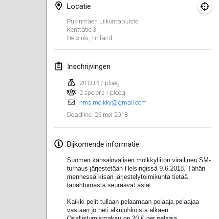
Locatie
Lumi Mölkky
Pukinmäen Liikuntapuisto
3 feb. 2018
|
Finland
Kenttätie 3
Helsinki
,
Finland
Tournoi de la St Valentin
10 feb. 2018
|
Frankrijk
Inschrijvingen
20 EUR / ploeg
Faschings-Mölkky
2 spelers / ploeg
11 feb. 2018
|
Duitsland
hms.molkky@gmail.com
25 mei 2018
Deadline
:
Rakovnické mölkkování
24 feb. 2018
|
Tsjechië
Bijkomende informatie
SM HalliMölkky - Finnish Championship
Suomen kansainvälisen mölkkyliiton virallinen SM-
24 feb. 2018
|
Finland
turnaus järjestetään Helsingissä 9.6.2018. Tähän
mennessä kisan järjestelytoimikunta tietää
tapahtumasta seuraavat asiat.
Tournoi de l'ASSER
Kaikki pelit tullaan pelaamaan pelaaja pelaajaa
24 feb. 2018
|
Frankrijk
vastaan jo heti alkulohkoista alkaen.
Osallistumismaksu on 20 € per pelaaja.