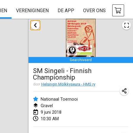
IEN
VERENIGINGEN
DE APP
OVER ONS
januari 2018
Open des rois de Mölkky
21 jan. 2018
|
Frankrijk
Gearchiveerd
Individuel du Garo
SM Singeli - Finnish
21 jan. 2018
|
Frankrijk
Championship
Tournoi d'Hiver
door
Helsingin Mölkkyseura - HMS ry
27 jan. 2018
|
Frankrijk
Nationaal Toernooi
Tournoi de Mölkky - Lesfous Dubâtonvaigeois
Gravel
9 juni 2018
27 jan. 2018
|
Frankrijk
10:30 AM
februari 2018