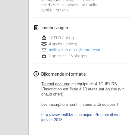
Rond-Point Du Général De Gaulle
Lumi Mölkky
Avrillé
,
Frankrijk
3 feb. 2018
|
Finland
Inschrijvingen
Tournoi de la St Valentin
10 feb. 2018
|
Frankrijk
10 EUR / ploeg
4 spelers / ploeg
molkky.club.anjou@gmail.com
Faschings-Mölkky
Capaciteit: 16 ploegen
11 feb. 2018
|
Duitsland
Bijkomende informatie
Rakovnické mölkkování
24 feb. 2018
|
Tsjechië
Tournoi
nocturne
en équipe de 4 JOUEURS.
L’inscription est fixée à
10 euros par équipe
(vin
chaud offert).
SM HalliMölkky - Finnish Championship
24 feb. 2018
|
Finland
Les inscriptions sont limitées à
16 équipes
!
http://
www.molkky-club-anjou.fr/
tournoi-dhiver-
Tournoi de l'ASSER
janvier-2018
24 feb. 2018
|
Frankrijk