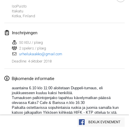
IsoPuisto
Lumi Mölkky
Itäkatu
3 feb. 2018
|
Finland
Kotka
,
Finland
Tournoi de la St Valentin
Inschrijvingen
10 feb. 2018
|
Frankrijk
50 XEU / ploeg
2 spelers / ploeg
Faschings-Mölkky
urheilukaakko@gmail.com
11 feb. 2018
|
Duitsland
4 oktober 2018
Deadline
:
Rakovnické mölkkování
24 feb. 2018
|
Tsjechië
Bijkomende informatie
auantaina 6.10 klo 11:00 aloitetaan Duppeli-turnaus, eli
SM HalliMölkky - Finnish Championship
joukkueeseen kuuluu kaksi henkilöä.
Turnauksen palkintojenjako tapahtuu kävelymatkan päässä
24 feb. 2018
|
Finland
olevassa Kaks7 Cafe & Barissa n.klo 16:30
Paikalta ostettavissa sopuhintaisia ruokia ja juomia samalla kun
Tournoi de l'ASSER
katsoo jalkapallon Ykkösen kiihkeää HIFK - KTP ottelua tv:stä.
Weergave lijst
24 feb. 2018
|
Frankrijk
Sunnuntaina 7.10 klo 11:00 pelataan Singeli-turnaus, eli
BEKIJK EVENEMENT
243
tornooien weergegeven
joukkueeseen kuuluu vain heittäjä itse. Välittömästi turnauksen
Samengesteld door
Mölkk Your World