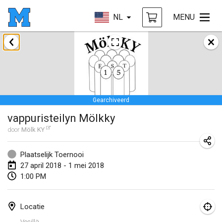
NL
MENU
januari 2018
Open des rois de Mölkky
21 jan. 2018
|
Frankrijk
Gearchiveerd
Individuel du Garo
vappuristeilyn Mölkky
21 jan. 2018
|
Frankrijk
door
Mölk KY
Tournoi d'Hiver
27 jan. 2018
|
Frankrijk
Plaatselijk Toernooi
27 april 2018 - 1 mei 2018
Tournoi de Mölkky - Lesfous Dubâtonvaigeois
1:00 PM
27 jan. 2018
|
Frankrijk
Locatie
februari 2018
Vesillä