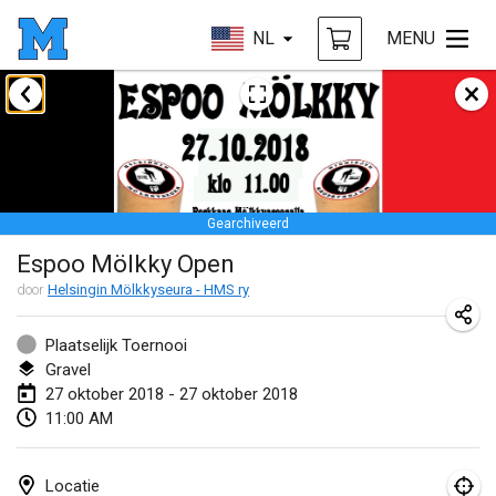
NL
MENU
januari 2018
Open des rois de Mölkky
21 jan. 2018
|
Frankrijk
Gearchiveerd
Individuel du Garo
Espoo Mölkky Open
21 jan. 2018
|
Frankrijk
door
Helsingin Mölkkyseura - HMS ry
Tournoi d'Hiver
27 jan. 2018
|
Frankrijk
Plaatselijk Toernooi
Gravel
Tournoi de Mölkky - Lesfous Dubâtonvaigeois
27 oktober 2018 - 27 oktober 2018
11:00 AM
27 jan. 2018
|
Frankrijk
februari 2018
Locatie