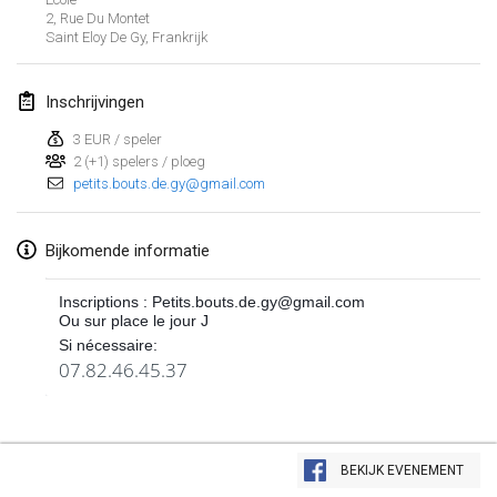
2, Rue Du Montet
Lumi Mölkky
Saint Eloy De Gy
,
Frankrijk
3 feb. 2018
|
Finland
Inschrijvingen
Tournoi de la St Valentin
10 feb. 2018
|
Frankrijk
3 EUR / speler
2 (+1) spelers / ploeg
petits.bouts.de.gy@gmail.com
Faschings-Mölkky
11 feb. 2018
|
Duitsland
Bijkomende informatie
Rakovnické mölkkování
24 feb. 2018
|
Tsjechië
Inscriptions : Petits.bouts.de.gy@gmail.com
Ou sur place le jour J
Si nécessaire:
SM HalliMölkky - Finnish Championship
07.82.46.45.37
24 feb. 2018
|
Finland
Tournoi de l'ASSER
Weergave lijst
24 feb. 2018
|
Frankrijk
BEKIJK EVENEMENT
243
tornooien weergegeven
Samengesteld door
Mölkk Your World