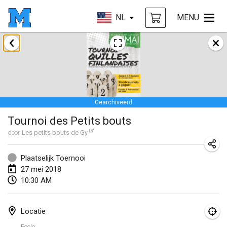
NL
MENU
januari 2018
Open des rois de Mölkky
21 jan. 2018
|
Frankrijk
Gearchiveerd
Individuel du Garo
Tournoi des Petits bouts
21 jan. 2018
|
Frankrijk
door
Les petits bouts de Gy
Tournoi d'Hiver
27 jan. 2018
|
Frankrijk
Plaatselijk Toernooi
27 mei 2018
Tournoi de Mölkky - Lesfous Dubâtonvaigeois
10:30 AM
27 jan. 2018
|
Frankrijk
Locatie
februari 2018
Ecole