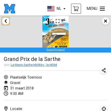
NL
MENU
januari 2018
Open des rois de Mölkky
21 jan. 2018
|
Frankrijk
Gearchiveerd
Individuel du Garo
Grand Prix de la Sarthe
21 jan. 2018
|
Frankrijk
door
Le Mans Sarthe Mölkky - le MSM
Tournoi d'Hiver
27 jan. 2018
|
Frankrijk
Plaatselijk Toernooi
Gravel
Tournoi de Mölkky - Lesfous Dubâtonvaigeois
31 maart 2018
9:30 AM
27 jan. 2018
|
Frankrijk
februari 2018
Locatie