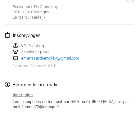
Boulodrome De Claircigny
Lumi Mölkky
26 Rue De Claircigny
3 feb. 2018
|
Finland
Le Mans
,
Frankrijk
Tournoi de la St Valentin
Inschrijvingen
10 feb. 2018
|
Frankrijk
6 EUR / ploeg
2 spelers / ploeg
Faschings-Mölkky
lemanssarthemolkky@gmail.com
11 feb. 2018
|
Duitsland
28 maart 2018
Deadline
:
Rakovnické mölkkování
24 feb. 2018
|
Tsjechië
Bijkomende informatie
Inscription:
SM HalliMölkky - Finnish Championship
Les inscriptions se font soit par SMS au 07.86.09.66.67, soit par
24 feb. 2018
|
Finland
mail à lmmc72@orange.fr
Tournoi de l'ASSER
Weergave lijst
24 feb. 2018
|
Frankrijk
243
tornooien weergegeven
Samengesteld door
Mölkk Your World