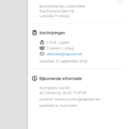
Boulodrome De La Barollière
Lumi Mölkky
Rue Edmond Delorme
3 feb. 2018
|
Finland
Lunéville
,
Frankrijk
Tournoi de la St Valentin
Inschrijvingen
10 feb. 2018
|
Frankrijk
6 EUR / speler
2 spelers / ploeg
Faschings-Mölkky
veldrane@laposte.net
11 feb. 2018
|
Duitsland
27 september 2018
Deadline
:
Rakovnické mölkkování
24 feb. 2018
|
Tsjechië
Bijkomende informatie
Inscriptions via FB
SM HalliMölkky - Finnish Championship
tel (Johanna): 06 36 72 00 99
24 feb. 2018
|
Finland
ou email: lesourscuivres@laposte.net
paiement a l inscription
Tournoi de l'ASSER
24 feb. 2018
|
Frankrijk