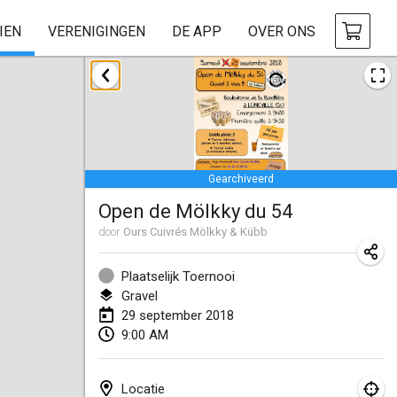
IEN
VERENIGINGEN
DE APP
OVER ONS
januari 2018
Open des rois de Mölkky
21 jan. 2018
|
Frankrijk
Gearchiveerd
Individuel du Garo
Open de Mölkky du 54
21 jan. 2018
|
Frankrijk
door
Ours Cuivrés Mölkky & Kübb
Tournoi d'Hiver
27 jan. 2018
|
Frankrijk
Plaatselijk Toernooi
Gravel
Tournoi de Mölkky - Lesfous Dubâtonvaigeois
29 september 2018
9:00 AM
27 jan. 2018
|
Frankrijk
februari 2018
Locatie