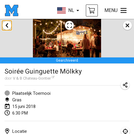
NL
MENU
januari 2018
Open des rois de Mölkky
21 jan. 2018
|
Frankrijk
Gearchiveerd
Individuel du Garo
Soirée Guinguette Mölkky
21 jan. 2018
|
Frankrijk
door
V & B Chateau-Gontier
Tournoi d'Hiver
27 jan. 2018
|
Frankrijk
Plaatselijk Toernooi
Gras
Tournoi de Mölkky - Lesfous Dubâtonvaigeois
15 juni 2018
6:30 PM
27 jan. 2018
|
Frankrijk
februari 2018
Locatie