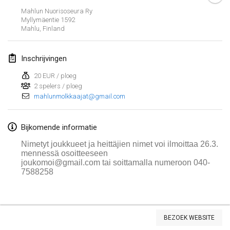
Mahlun Nuorisoseura Ry
Lumi Mölkky
Myllymäentie 1592
3 feb. 2018
|
Finland
Mahlu
,
Finland
Tournoi de la St Valentin
Inschrijvingen
10 feb. 2018
|
Frankrijk
20 EUR / ploeg
2 spelers / ploeg
Faschings-Mölkky
mahlunmolkkaajat@gmail.com
11 feb. 2018
|
Duitsland
Rakovnické mölkkování
Bijkomende informatie
24 feb. 2018
|
Tsjechië
Nimetyt joukkueet ja heittäjien nimet voi ilmoittaa 26.3.
mennessä osoitteeseen
joukomoi@gmail.com
tai soittamalla numeroon
040-
SM HalliMölkky - Finnish Championship
7588258
24 feb. 2018
|
Finland
Tournoi de l'ASSER
Weergave lijst
24 feb. 2018
|
Frankrijk
BEZOEK WEBSITE
243
tornooien weergegeven
Samengesteld door
Mölkk Your World