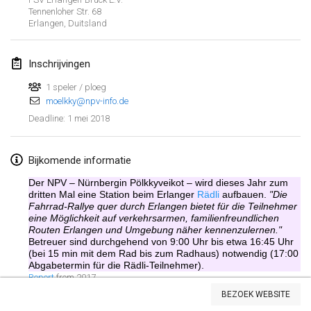
Tennenloher Str. 68
Lumi Mölkky
Erlangen
,
Duitsland
3 feb. 2018
|
Finland
Inschrijvingen
Tournoi de la St Valentin
10 feb. 2018
|
Frankrijk
1 speler / ploeg
moelkky@npv-info.de
1 mei 2018
Deadline
:
Faschings-Mölkky
11 feb. 2018
|
Duitsland
Bijkomende informatie
Rakovnické mölkkování
Der NPV – Nürnbergin Pölkkyveikot – wird dieses Jahr zum
24 feb. 2018
|
Tsjechië
dritten Mal eine Station beim Erlanger
Rädli
aufbauen.
"Die
Fahrrad-Rallye quer durch Erlangen bietet für die Teilnehmer
eine Möglichkeit auf verkehrsarmen, familienfreundlichen
SM HalliMölkky - Finnish Championship
Routen Erlangen und Umgebung näher kennenzulernen."
24 feb. 2018
|
Finland
Betreuer sind durchgehend von 9:00 Uhr bis etwa 16:45 Uhr
(bei 15 min mit dem Rad bis zum Radhaus) notwendig (17:00
Abgabetermin für die Rädli-Teilnehmer).
Tournoi de l'ASSER
Weergave lijst
Report
from 2017
24 feb. 2018
|
Frankrijk
BEZOEK WEBSITE
243
tornooien weergegeven
Samengesteld door
Mölkk Your World