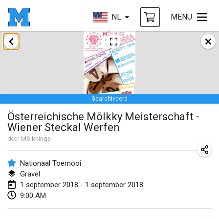
NL
MENU
januari 2018
Open des rois de Mölkky
21 jan. 2018
|
Frankrijk
Gearchiveerd
Individuel du Garo
Österreichische Mölkky Meisterschaft -
21 jan. 2018
|
Frankrijk
Wiener Steckal Werfen
Tournoi d'Hiver
door
Mölkkings
27 jan. 2018
|
Frankrijk
Nationaal Toernooi
Tournoi de Mölkky - Lesfous Dubâtonvaigeois
Gravel
1 september 2018 - 1 september 2018
27 jan. 2018
|
Frankrijk
9:00 AM
februari 2018