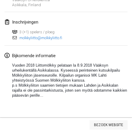
Asikkala
,
Finland
Lumi Mölkky
3 feb. 2018
|
Finland
Inschrijvingen
Tournoi de la St Valentin
3 (+1) spelers / ploeg
10 feb. 2018
|
Frankrijk
molkkyliitto@molkkyliitto.fi
Faschings-Mölkky
Bijkomende informatie
11 feb. 2018
|
Duitsland
Vuoden 2018 Liittomölkky pelataan la 8.9.2018 Vääksyn
urheilukentällä Asikkalassa. Kyseessä perinteinen kutsukilpailu
Rakovnické mölkkování
Mölkkyliiton jäsenseuroille. Kilpailun organisoi MK Lahti
24 feb. 2018
|
Tsjechië
yhteistyössä Suomen Mölkkyliiton kanssa.
p.s Mölkkyliiton saamien tietojen mukaan Lahden ja Asikkalan
rajalla ei ole passintarkistusta, joten sen myötä odotamme kaikkien
SM HalliMölkky - Finnish Championship
pääsevän perille...
24 feb. 2018
|
Finland
Tournoi de l'ASSER
Weergave lijst
24 feb. 2018
|
Frankrijk
BEZOEK WEBSITE
243
tornooien weergegeven
Samengesteld door
Mölkk Your World