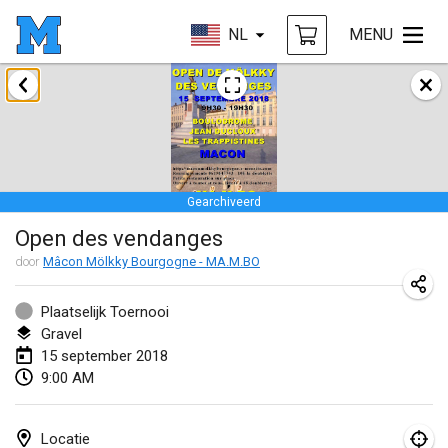
NL
MENU
januari 2018
Open des rois de Mölkky
21 jan. 2018
|
Frankrijk
Gearchiveerd
Individuel du Garo
Open des vendanges
21 jan. 2018
|
Frankrijk
door
Mâcon Mölkky Bourgogne - MA.M.BO
Tournoi d'Hiver
27 jan. 2018
|
Frankrijk
Plaatselijk Toernooi
Gravel
Tournoi de Mölkky - Lesfous Dubâtonvaigeois
15 september 2018
9:00 AM
27 jan. 2018
|
Frankrijk
februari 2018
Locatie