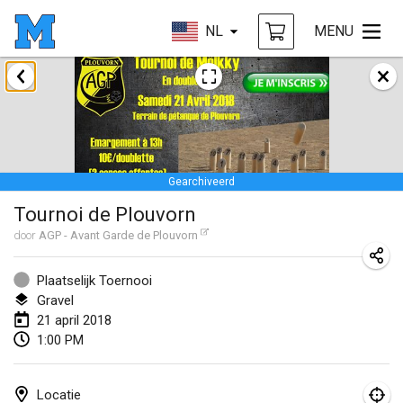
NL
MENU
januari 2018
Open des rois de Mölkky
21 jan. 2018
|
Frankrijk
Gearchiveerd
Individuel du Garo
Tournoi de Plouvorn
21 jan. 2018
|
Frankrijk
door
AGP - Avant Garde de Plouvorn
Tournoi d'Hiver
27 jan. 2018
|
Frankrijk
Plaatselijk Toernooi
Gravel
Tournoi de Mölkky - Lesfous Dubâtonvaigeois
21 april 2018
1:00 PM
27 jan. 2018
|
Frankrijk
februari 2018
Locatie