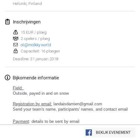
Helsinki
,
Finland
Lumi Mölkky
3 feb. 2018
|
Finland
Inschrijvingen
Tournoi de la St Valentin
15 EUR / ploeg
2 spelers / ploeg
10 feb. 2018
|
Frankrijk
oli@molkky.world
Capaciteit: 16 ploegen
Faschings-Mölkky
31 januari 2018
Deadline
:
11 feb. 2018
|
Duitsland
Rakovnické mölkkování
Bijkomende informatie
24 feb. 2018
|
Tsjechië
Field:
Outside, payed in and on snow
SM HalliMölkky - Finnish Championship
Registration by email:
landaisdamien@gmail.com
24 feb. 2018
|
Finland
Send your team's name, participants' names, and contact email
Payment
Tournoi de l'ASSER
: details to be sent by email
Weergave lijst
24 feb. 2018
|
Frankrijk
BEKIJK EVENEMENT
243
tornooien weergegeven
Samengesteld door
Mölkk Your World