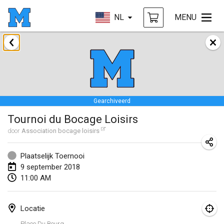
NL
MENU
januari 2018
Open des rois de Mölkky
21 jan. 2018
|
Frankrijk
Gearchiveerd
Individuel du Garo
Tournoi du Bocage Loisirs
21 jan. 2018
|
Frankrijk
door
Association bocage loisirs
Tournoi d'Hiver
27 jan. 2018
|
Frankrijk
Plaatselijk Toernooi
9 september 2018
Tournoi de Mölkky - Lesfous Dubâtonvaigeois
11:00 AM
27 jan. 2018
|
Frankrijk
Locatie
februari 2018
Place Du Bourg