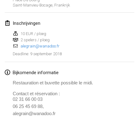
Saint-Manvieu-Bocage
,
Frankrijk
Lumi Mölkky
3 feb. 2018
|
Finland
Inschrijvingen
Tournoi de la St Valentin
10 EUR / ploeg
10 feb. 2018
|
Frankrijk
2 spelers / ploeg
alegrain@wanadoo.fr
Faschings-Mölkky
9 september 2018
Deadline
:
11 feb. 2018
|
Duitsland
Bijkomende informatie
Rakovnické mölkkování
Restauration et buvette possible le midi.
24 feb. 2018
|
Tsjechië
Contact et réservation :
SM HalliMölkky - Finnish Championship
02 31 66 00 03
24 feb. 2018
|
Finland
06 25 45 69 88,
alegrain@wanadoo.fr
Tournoi de l'ASSER
Weergave lijst
24 feb. 2018
|
Frankrijk
243
tornooien weergegeven
Samengesteld door
Mölkk Your World