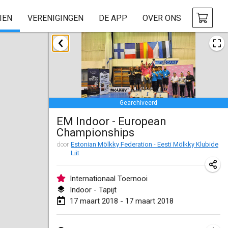
IEN
VERENIGINGEN
DE APP
OVER ONS
januari 2018
Open des rois de Mölkky
21 jan. 2018
|
Frankrijk
Gearchiveerd
Individuel du Garo
EM Indoor - European
21 jan. 2018
|
Frankrijk
Championships
Tournoi d'Hiver
door
Estonian Mölkky Federation - Eesti Mölkky Klubide
Liit
27 jan. 2018
|
Frankrijk
Internationaal Toernooi
Tournoi de Mölkky - Lesfous Dubâtonvaigeois
Indoor - Tapijt
27 jan. 2018
|
Frankrijk
17 maart 2018 - 17 maart 2018
februari 2018