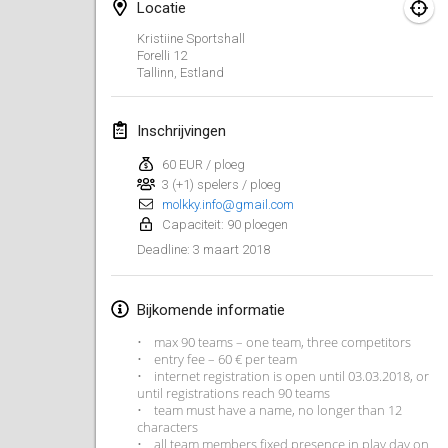
Locatie
Lumi Mölkky
Kristiine Sportshall
3 feb. 2018
|
Finland
Forelli
12
Tallinn
,
Estland
Tournoi de la St Valentin
10 feb. 2018
|
Frankrijk
Inschrijvingen
60 EUR / ploeg
Faschings-Mölkky
3 (+1) spelers / ploeg
11 feb. 2018
|
Duitsland
molkky.info@gmail.com
Capaciteit: 90 ploegen
Rakovnické mölkkování
3 maart 2018
Deadline
:
24 feb. 2018
|
Tsjechië
Bijkomende informatie
SM HalliMölkky - Finnish Championship
• max 90 teams – one team, three competitors
24 feb. 2018
|
Finland
• entry fee – 60 € per team
• internet registration is open until 03.03.2018, or
Tournoi de l'ASSER
until registrations reach 90 teams
• team must have a name, no longer than 12
24 feb. 2018
|
Frankrijk
characters
• all team members fixed presence in play day on