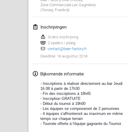
Zone Commerciale Les Gagnières
Lumi Mölkky
Choisey
,
Frankrijk
3 feb. 2018
|
Finland
Inschrijvingen
Tournoi de la St Valentin
10 feb. 2018
|
Frankrijk
Gratis inschrijving
2 spelers / ploeg
contact@beer-factory.fr
Faschings-Mölkky
16 augustus 2018
Deadline
:
11 feb. 2018
|
Duitsland
Rakovnické mölkkování
Bijkomende informatie
24 feb. 2018
|
Tsjechië
- Inscriptions à réaliser directement au bar Jeudi
16.08 à partir de 17h30
SM HalliMölkky - Finnish Championship
- Fin des inscriptions à 18h45
- Inscription GRATUITE
24 feb. 2018
|
Finland
- Début du tournoi à 19h00
- Les équipes se composeront de 2 personnes
- 4 équipes s'affronteront au maximum en même
Tournoi de l'ASSER
temps sur chaque terrain
24 feb. 2018
|
Frankrijk
- Tournée offerte à l'équipe gagnante du Tournoi