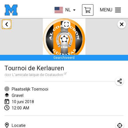
NL
MENU
januari 2018
Open des rois de Mölkky
21 jan. 2018
|
Frankrijk
Gearchiveerd
Individuel du Garo
Tournoi de Kerlauren
21 jan. 2018
|
Frankrijk
door
L'amicale laïque de Coataudon
Tournoi d'Hiver
27 jan. 2018
|
Frankrijk
Plaatselijk Toernooi
Gravel
Tournoi de Mölkky - Lesfous Dubâtonvaigeois
10 juni 2018
12:00 AM
27 jan. 2018
|
Frankrijk
februari 2018
Locatie