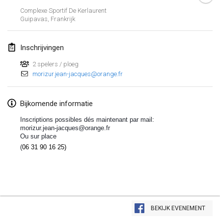
Complexe Sportif De Kerlaurent
Lumi Mölkky
Guipavas
,
Frankrijk
3 feb. 2018
|
Finland
Inschrijvingen
Tournoi de la St Valentin
10 feb. 2018
|
Frankrijk
2 spelers / ploeg
morizur.jean-jacques@orange.fr
Faschings-Mölkky
11 feb. 2018
|
Duitsland
Bijkomende informatie
Inscriptions possibles dés maintenant par mail:
Rakovnické mölkkování
morizur.jean-jacques@orange.fr
24 feb. 2018
|
Tsjechië
Ou sur place
(
06 31 90 16 25)
SM HalliMölkky - Finnish Championship
24 feb. 2018
|
Finland
Tournoi de l'ASSER
Weergave lijst
24 feb. 2018
|
Frankrijk
BEKIJK EVENEMENT
243
tornooien weergegeven
Samengesteld door
Mölkk Your World