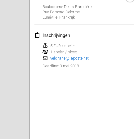
Boulodrome De La Barollière
Lumi Mölkky
Rue Edmond Delorme
3 feb. 2018
|
Finland
Lunéville
,
Frankrijk
Tournoi de la St Valentin
Inschrijvingen
10 feb. 2018
|
Frankrijk
5 EUR / speler
1 speler / ploeg
Faschings-Mölkky
veldrane@laposte.net
11 feb. 2018
|
Duitsland
3 mei 2018
Deadline
:
Rakovnické mölkkování
24 feb. 2018
|
Tsjechië
SM HalliMölkky - Finnish Championship
24 feb. 2018
|
Finland
Tournoi de l'ASSER
24 feb. 2018
|
Frankrijk