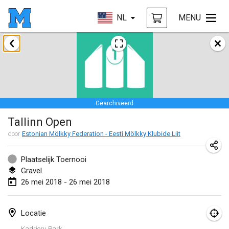
NL
MENU
januari 2018
Open des rois de Mölkky
21 jan. 2018
|
Frankrijk
Gearchiveerd
Individuel du Garo
Tallinn Open
21 jan. 2018
|
Frankrijk
door
Estonian Mölkky Federation - Eesti Mölkky Klubide Liit
Tournoi d'Hiver
27 jan. 2018
|
Frankrijk
Plaatselijk Toernooi
Gravel
Tournoi de Mölkky - Lesfous Dubâtonvaigeois
26 mei 2018 - 26 mei 2018
27 jan. 2018
|
Frankrijk
Locatie
februari 2018
Kadrioru Park