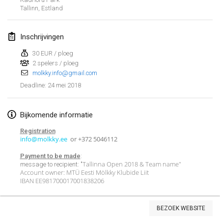
Tallinn
,
Estland
Lumi Mölkky
3 feb. 2018
|
Finland
Inschrijvingen
Tournoi de la St Valentin
30 EUR / ploeg
10 feb. 2018
|
Frankrijk
2 spelers / ploeg
molkky.info@gmail.com
Faschings-Mölkky
24 mei 2018
Deadline
:
11 feb. 2018
|
Duitsland
Bijkomende informatie
Rakovnické mölkkování
Registration
24 feb. 2018
|
Tsjechië
info@molkky.ee
or +372 5046112
SM HalliMölkky - Finnish Championship
Payment to be made
:
Tallinna Open 2018 & Team name"
message to recipient: "
24 feb. 2018
|
Finland
Account owner: MTÜ Eesti Mölkky Klubide Liit
IBAN EE981700017001838206
Tournoi de l'ASSER
Weergave lijst
24 feb. 2018
|
Frankrijk
BEZOEK WEBSITE
243
tornooien weergegeven
Samengesteld door
Mölkk Your World